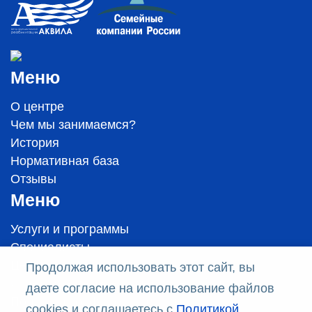
Меню
О центре
Чем мы занимаемся?
История
Нормативная база
Отзывы
Меню
Услуги и программы
Специалисты
Цены
Продолжая использовать этот сайт, вы
Стандарты оказания медицинской помощи
даете согласие на использование файлов
Политика конфиденциальности
cookies и соглашаетесь с
Политикой