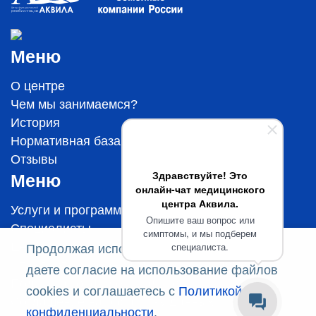
Меню
О центре
Чем мы занимаемся?
История
Нормативная база
Отзывы
Здравствуйте! Это
Меню
онлайн-чат медицинского
центра Аквила.
Услуги и программы
Опишите ваш вопрос или
Специалисты
симптомы, и мы подберем
специалиста.
Цены
Продолжая использовать этот сайт, вы
Стандарты оказания медицинской помощи
даете согласие на использование файлов
Политика конфиденциальности
cookies и соглашаетесь с
Политикой
Соглашение на обработку данных
конфиденциальности
.