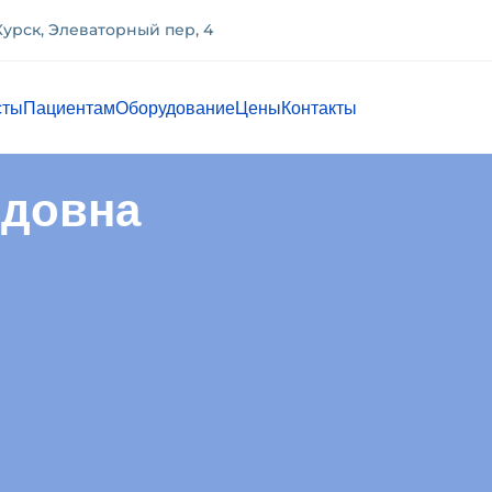
 Курск, Элеваторный пер, 4
сты
Пациентам
Оборудование
Цены
Контакты
идовна