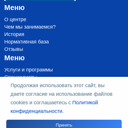
Меню
О центре
Чем мы занимаемся?
История
Нормативная база
Отзывы
Меню
Услуги и программы
Специалисты
Цены
Продолжая использовать этот сайт, вы
Стандарты оказания медицинской помощи
даете согласие на использование файлов
Политика конфиденциальности
cookies и соглашаетесь с
Политикой
Соглашение на обработку данных
конфиденциальности
.
Принять