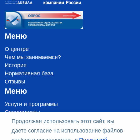
Меню
О центре
Чем мы занимаемся?
История
Нормативная база
Отзывы
Меню
Услуги и программы
Специалисты
Цены
Продолжая использовать этот сайт, вы
Стандарты оказания медицинской помощи
даете согласие на использование файлов
Политика конфиденциальности