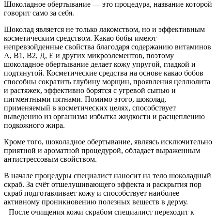
Шоколадное обертывание — это процедура, название которой
говорит само за себя.
Шоколад является не только лакомством, но и эффективным
косметическим средством. Какао бобы имеют
непревзойденные свойства благодаря содержанию витаминов
А, В1, В2, Д, Е и других микроэлементов, поэтому
шоколадное обертывание делает кожу упругой, гладкой и
подтянутой. Косметические средства на основе какао бобов
способны сократить глубину морщин, проявления целлюлита
и растяжек, эффективно борятся с угревой сыпью и
пигментными пятнами. Помимо этого, шоколад,
применяемый в косметических целях, способствует
выведению из организма избытка жидкости и расщеплению
подкожного жира.
Кроме того, шоколадное обертывание, являясь исключительно
приятной и ароматной процедурой, обладает выраженным
антистрессовым свойством.
В начале процедуры специалист наносит на тело шоколадный
скраб. За счёт отшелушивающего эффекта и раскрытия пор
скраб подготавливает кожу и способствует наиболее
активному проникновению полезных веществ в дерму.
После очищения кожи скрабом специалист переходит к