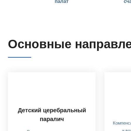
палат
сч
Основные направл
Детский церебральный
паралич
Компенс
и во