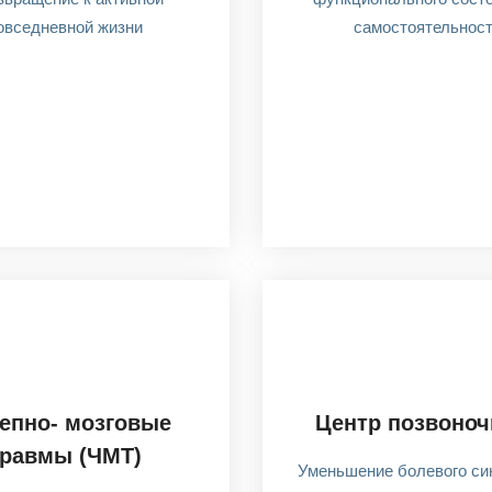
овседневной жизни
самостоятельнос
епно- мозговые
Центр позвоноч
травмы (ЧМТ)
Уменьшение болевого си