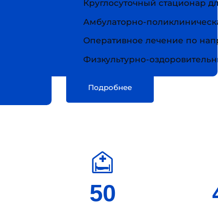
Круглосуточный стационар д
Амбулаторно-поликлиническ
Оперативное лечение по нап
Физкультурно-оздоровительны
Подробнее
50