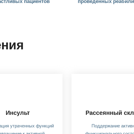
астливых пациентов
проведенных реабили
ения
Инсульт
Рассеянный скл
ация утраченных функций
Поддержание актив
звращение к активной
функционального состо