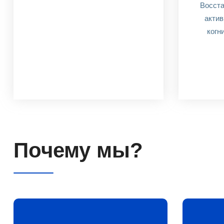
Восста
актив
когн
Почему мы?