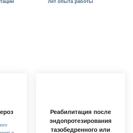
таций
лет опыта работы
ероз
Реабилитация после
эндопротезирования
ного
тазобедренного или
яния и